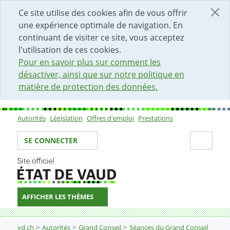
DÉBUT DU CONTENU DE LA PAGE
ACCÈS AU CHAMP DE RECHERCHE
PAGE D'ACCUEIL
FORMULAIRE DE CONTACT
Ce site utilise des cookies afin de vous offrir
une expérience optimale de navigation. En
continuant de visiter ce site, vous acceptez
l'utilisation de ces cookies.
Pour en savoir plus sur comment les
désactiver, ainsi que sur notre politique en
matière de protection des données.
Autorités
Législation
Offres d'emploi
Prestations
Sous-navigation
Votre identité
Secti
SE CONNECTER
AFFICHER LES THÈMES
Fil d'Ariane
vd.ch
Autorités
Grand Conseil
Séances du Grand Conseil