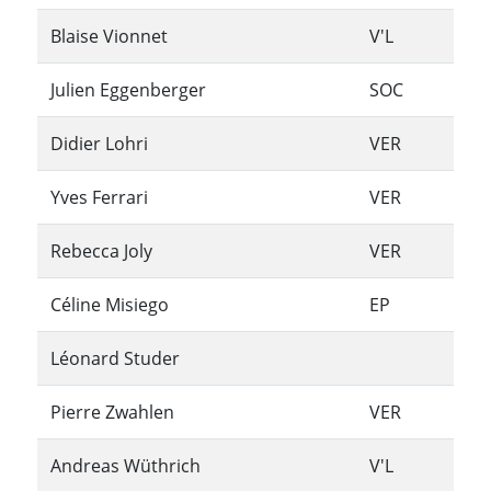
Blaise Vionnet
V'L
Julien Eggenberger
SOC
Didier Lohri
VER
Yves Ferrari
VER
Rebecca Joly
VER
Céline Misiego
EP
Léonard Studer
Pierre Zwahlen
VER
Andreas Wüthrich
V'L