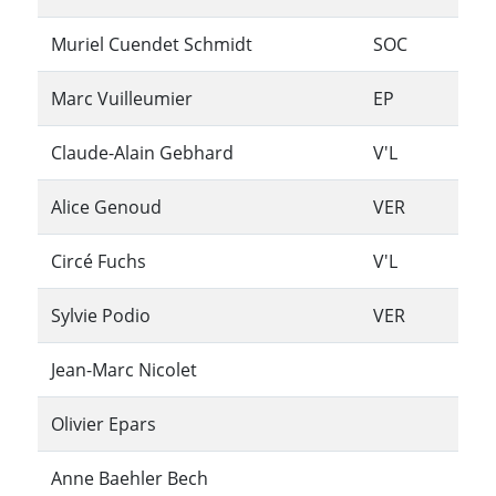
Muriel Cuendet Schmidt
SOC
Marc Vuilleumier
EP
Claude-Alain Gebhard
V'L
Alice Genoud
VER
Circé Fuchs
V'L
Sylvie Podio
VER
Jean-Marc Nicolet
Olivier Epars
Anne Baehler Bech