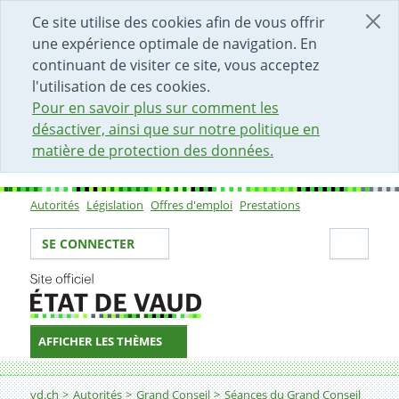
DÉBUT DU CONTENU DE LA PAGE
ACCÈS AU CHAMP DE RECHERCHE
PAGE D'ACCUEIL
FORMULAIRE DE CONTACT
Ce site utilise des cookies afin de vous offrir
une expérience optimale de navigation. En
continuant de visiter ce site, vous acceptez
l'utilisation de ces cookies.
Pour en savoir plus sur comment les
désactiver, ainsi que sur notre politique en
matière de protection des données.
Autorités
Législation
Offres d'emploi
Prestations
Sous-navigation
Votre identité
Secti
SE CONNECTER
AFFICHER LES THÈMES
Fil d'Ariane
vd.ch
Autorités
Grand Conseil
Séances du Grand Conseil