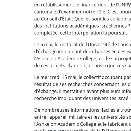
en rétablissement le financement de l’UNRW
cantonale d’examiner notre rôle. C’est pour
au Conseil d’État : Quelles sont les collabor
des institutions académiques israéliennes ?
complétée, cette interpellation la poursuit.
Le 6 mai, le rectorat de l’Université de Lau
d’échange impliquant deux hautes écoles is
l’Ashkelon Academic College)
et de six proj
de ces projets. Il annonçait aussi que ces six
Le mercredi 15 mai, le collectif occupant pa
résultat de ses recherches concernant les 
d’échange. Il mettait en avant plusieurs inf
recherche impliquant des universités israél
De nombreuses informations, faciles à trouve
entre l’appareil militaire et les université
l’Ashkelon Academic College et le fabrica
par le ministère israélien de la Défense o