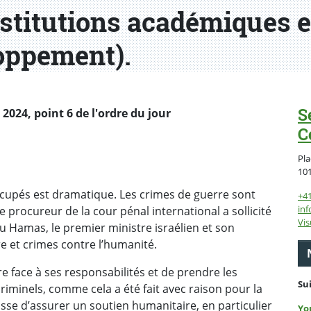
nstitutions académiques e
loppement).
S
024, point 6 de l'ordre du jour
C
Pla
10
occupés est dramatique. Les crimes de guerre sont
+4
inf
le procureur de la cour pénal international a sollicité
Vis
u Hamas, le premier ministre israélien et son
e et crimes contre l’humanité.
re face à ses responsabilités et de prendre les
Su
iminels, comme cela a été fait avec raison pour la
uisse d’assurer un soutien humanitaire, en particulier
Yo