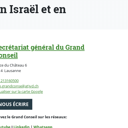
n Israël et en
ecrétariat général du Grand
onseil
ce du Château 6
Suisse
14
Lausanne
1213160500
o.grandconseil(at)vd.ch
ualiser sur la carte Google
NOUS ÉCRIRE
ivez le Grand Conseil sur les réseaux:
utube
I
Linkedin
|
Whatsapp