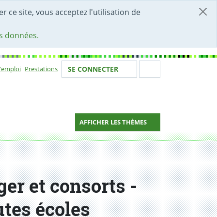
r ce site, vous acceptez l'utilisation de
es données.
Votre identité
Section de 
d'emploi
Prestations
SE CONNECTER
ion
AFFICHER LES THÈMES
er et consorts -
utes écoles