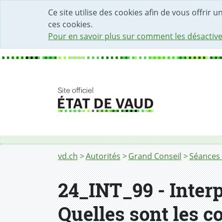
DÉBUT DU CONTENU DE LA PAGE
ACCÈS AU CHAMP DE RECHERCHE
PAGE D'ACCUEIL
FORMULAIRE DE CONTACT
Ce site utilise des cookies afin de vous offrir 
ces cookies.
Pour en savoir plus sur comment les désactive
Fil d'Ariane
vd.ch
Autorités
Grand Conseil
Séances 
24_INT_99 - Interp
Quelles sont les c