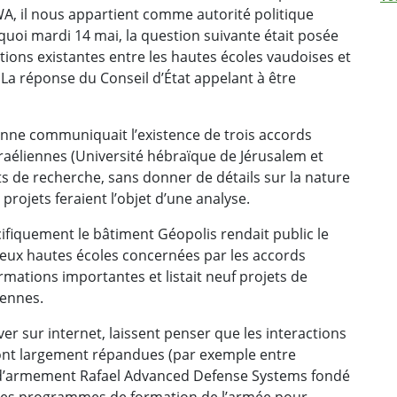
A, il nous appartient comme autorité politique
quoi mardi 14 mai, la question suivante était posée
ations existantes entre les hautes écoles vaudoises et
 La réponse du Conseil d’État appelant à être
sanne communiquait l’existence de trois accords
raéliennes (Université hébraïque de Jérusalem et
ets de recherche, sans donner de détails sur la nature
 projets feraient l’objet d’une analyse.
cifiquement le bâtiment Géopolis rendait public le
deux hautes écoles concernées par les accords
ormations importantes et listait neuf projets de
iennes.
r sur internet, laissent penser que les interactions
s sont largement répandues (par exemple entre
nt d’armement Rafael Advanced Defense Systems fondé
u des programmes de formation de l’armée pour