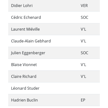
Didier Lohri
VER
Cédric Echenard
SOC
Laurent Miéville
V'L
Claude-Alain Gebhard
V'L
Julien Eggenberger
SOC
Blaise Vionnet
V'L
Claire Richard
V'L
Léonard Studer
Hadrien Buclin
EP