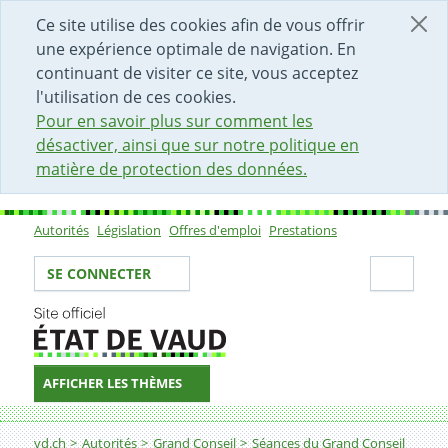
DÉBUT DU CONTENU DE LA PAGE
ACCÈS AU CHAMP DE RECHERCHE
PAGE D'ACCUEIL
FORMULAIRE DE CONTACT
Ce site utilise des cookies afin de vous offrir
une expérience optimale de navigation. En
continuant de visiter ce site, vous acceptez
l'utilisation de ces cookies.
Pour en savoir plus sur comment les
désactiver, ainsi que sur notre politique en
matière de protection des données.
Autorités
Législation
Offres d'emploi
Prestations
Sous-navigation
Votre identité
Secti
SE CONNECTER
AFFICHER LES THÈMES
Fil d'Ariane
vd.ch
Autorités
Grand Conseil
Séances du Grand Conseil