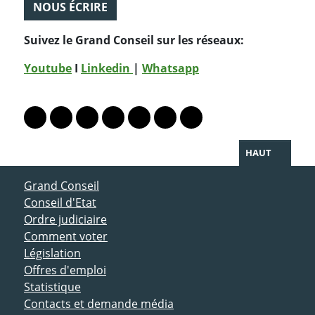
NOUS ÉCRIRE
Suivez le Grand Conseil sur les réseaux:
Youtube
I
Linkedin
|
Whatsapp
PARTAGER LA PAGE
Lien vers le profil Mastodon
Lien vers le profil Bluesky
Lien vers le profil Instagram
Lien vers le profil Linkedin
Lien vers le profil Facebook
Lien vers le profil Twitter
Partager par WhatsAp
HAUT
ACCÈS DIRECT
Grand Conseil
Conseil d'Etat
Ordre judiciaire
Comment voter
Législation
Offres d'emploi
Statistique
Contacts et demande média