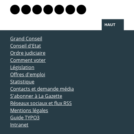
PARTAGER LA PAGE
Lien vers le profil Mastodon
Lien vers le profil Bluesky
Lien vers le profil Instagram
Lien vers le profil Linkedin
Lien vers le profil Facebook
Lien vers le profil Twitter
Partager par WhatsAp
HAUT
ACCÈS DIRECT
Grand Conseil
Conseil d'Etat
Ordre judiciaire
Comment voter
Législation
Offres d'emploi
Statistique
Contacts et demande média
S'abonner à La Gazette
Réseaux sociaux et flux RSS
Mentions légales
Guide TYPO3
Intranet