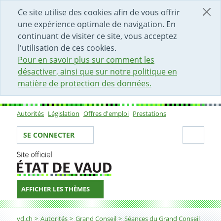
DÉBUT DU CONTENU DE LA PAGE
ACCÈS AU CHAMP DE RECHERCHE
PAGE D'ACCUEIL
FORMULAIRE DE CONTACT
Ce site utilise des cookies afin de vous offrir
une expérience optimale de navigation. En
continuant de visiter ce site, vous acceptez
l'utilisation de ces cookies.
Pour en savoir plus sur comment les
désactiver, ainsi que sur notre politique en
matière de protection des données.
Autorités
Législation
Offres d'emploi
Prestations
Sous-navigation
Votre identité
Secti
SE CONNECTER
AFFICHER LES THÈMES
Fil d'Ariane
vd.ch
Autorités
Grand Conseil
Séances du Grand Conseil