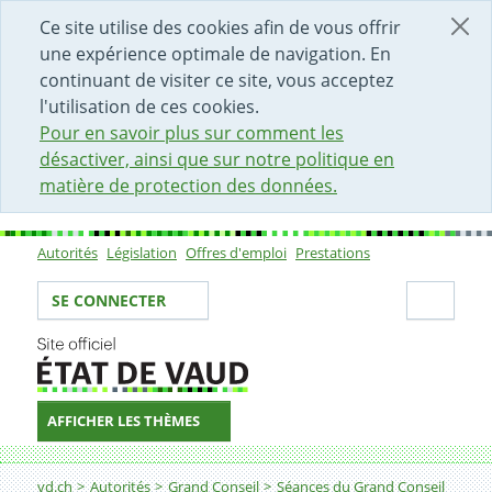
DÉBUT DU CONTENU DE LA PAGE
ACCÈS AU CHAMP DE RECHERCHE
PAGE D'ACCUEIL
FORMULAIRE DE CONTACT
Ce site utilise des cookies afin de vous offrir
une expérience optimale de navigation. En
continuant de visiter ce site, vous acceptez
l'utilisation de ces cookies.
Pour en savoir plus sur comment les
désactiver, ainsi que sur notre politique en
matière de protection des données.
Autorités
Législation
Offres d'emploi
Prestations
Sous-navigation
Votre identité
Secti
SE CONNECTER
AFFICHER LES THÈMES
Fil d'Ariane
vd.ch
Autorités
Grand Conseil
Séances du Grand Conseil