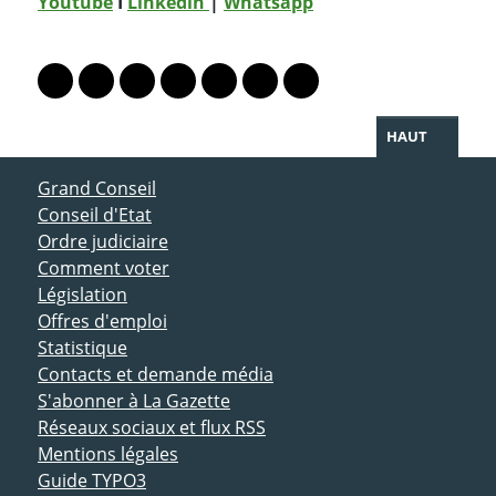
Youtube
I
Linkedin
|
Whatsapp
PARTAGER LA PAGE
Lien vers le profil Mastodon
Lien vers le profil Bluesky
Lien vers le profil Instagram
Lien vers le profil Linkedin
Lien vers le profil Facebook
Lien vers le profil Twitter
Partager par WhatsAp
HAUT
ACCÈS DIRECT
Grand Conseil
Conseil d'Etat
Ordre judiciaire
Comment voter
Législation
Offres d'emploi
Statistique
Contacts et demande média
S'abonner à La Gazette
Réseaux sociaux et flux RSS
Mentions légales
Guide TYPO3