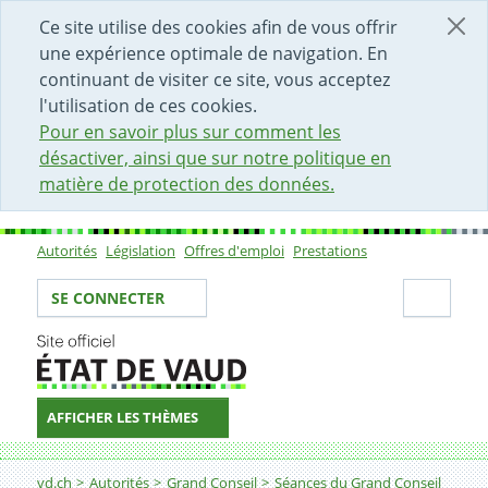
DÉBUT DU CONTENU DE LA PAGE
ACCÈS AU CHAMP DE RECHERCHE
PAGE D'ACCUEIL
FORMULAIRE DE CONTACT
Ce site utilise des cookies afin de vous offrir
une expérience optimale de navigation. En
continuant de visiter ce site, vous acceptez
l'utilisation de ces cookies.
Pour en savoir plus sur comment les
désactiver, ainsi que sur notre politique en
matière de protection des données.
Autorités
Législation
Offres d'emploi
Prestations
Sous-navigation
Votre identité
Secti
SE CONNECTER
AFFICHER LES THÈMES
Fil d'Ariane
vd.ch
Autorités
Grand Conseil
Séances du Grand Conseil