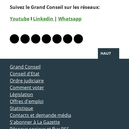
Suivez le Grand Conseil sur les réseaux:
Youtube
I
Linkedin
|
Whatsapp
PARTAGER LA PAGE
Lien vers le profil Mastodon
Lien vers le profil Bluesky
Lien vers le profil Instagram
Lien vers le profil Linkedin
Lien vers le profil Facebook
Lien vers le profil Twitter
Partager par WhatsAp
HAUT
ACCÈS DIRECT
Grand Conseil
Conseil d'Etat
Ordre judiciaire
Comment voter
Législation
Offres d'emploi
Statistique
Contacts et demande média
S'abonner à La Gazette
Réseaux sociaux et flux RSS