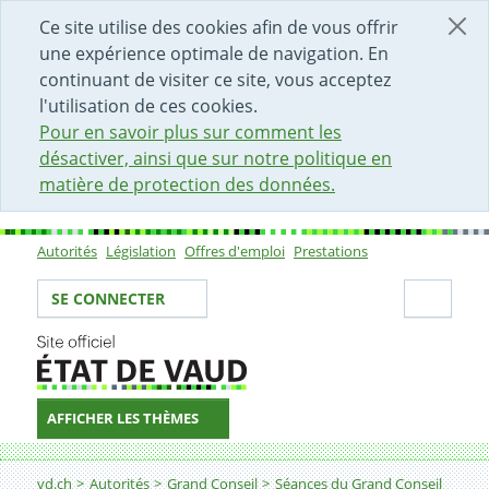
DÉBUT DU CONTENU DE LA PAGE
ACCÈS AU CHAMP DE RECHERCHE
PAGE D'ACCUEIL
FORMULAIRE DE CONTACT
Ce site utilise des cookies afin de vous offrir
une expérience optimale de navigation. En
continuant de visiter ce site, vous acceptez
l'utilisation de ces cookies.
Pour en savoir plus sur comment les
désactiver, ainsi que sur notre politique en
matière de protection des données.
Autorités
Législation
Offres d'emploi
Prestations
Sous-navigation
Votre identité
Secti
SE CONNECTER
AFFICHER LES THÈMES
Fil d'Ariane
vd.ch
Autorités
Grand Conseil
Séances du Grand Conseil