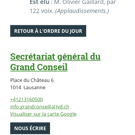
Est élu
:
M. Olivier Gaillard
, par
122 voix.
(Applaudissements.)
RETOUR À L'ORDRE DU JOUR
Secrétariat général du
Grand Conseil
Place du Château 6
Suisse
1014
Lausanne
+41213160500
info.grandconseil(at)vd.ch
Visualiser sur la carte Google
NOUS ÉCRIRE