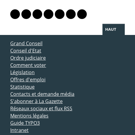
PARTAGER LA PAGE
Lien vers le profil Mastodon
Lien vers le profil Bluesky
Lien vers le profil Instagram
Lien vers le profil Linkedin
Lien vers le profil Facebook
Lien vers le profil Twitter
Partager par WhatsAp
HAUT
ACCÈS DIRECT
Grand Conseil
Conseil d'Etat
Ordre judiciaire
Comment voter
Législation
Offres d'emploi
Statistique
Contacts et demande média
S'abonner à La Gazette
Réseaux sociaux et flux RSS
Mentions légales
Guide TYPO3
Intranet