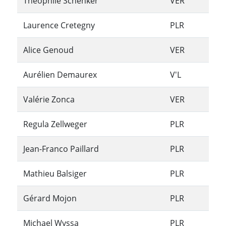
Théophile Schenker
VER
Laurence Cretegny
PLR
Alice Genoud
VER
Aurélien Demaurex
V'L
Valérie Zonca
VER
Regula Zellweger
PLR
Jean-Franco Paillard
PLR
Mathieu Balsiger
PLR
Gérard Mojon
PLR
Michael Wyssa
PLR