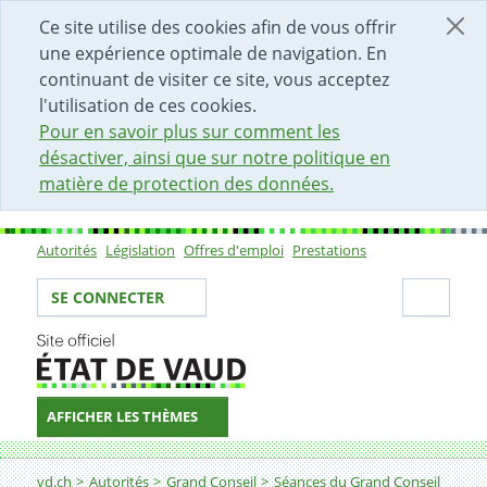
DÉBUT DU CONTENU DE LA PAGE
ACCÈS AU CHAMP DE RECHERCHE
PAGE D'ACCUEIL
FORMULAIRE DE CONTACT
Ce site utilise des cookies afin de vous offrir
une expérience optimale de navigation. En
continuant de visiter ce site, vous acceptez
l'utilisation de ces cookies.
Pour en savoir plus sur comment les
désactiver, ainsi que sur notre politique en
matière de protection des données.
Autorités
Législation
Offres d'emploi
Prestations
Sous-navigation
Votre identité
Secti
SE CONNECTER
AFFICHER LES THÈMES
Fil d'Ariane
vd.ch
Autorités
Grand Conseil
Séances du Grand Conseil