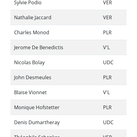
Sylvie Podio
VER
Nathalie Jaccard
VER
Charles Monod
PLR
Jerome De Benedictis
V'L
Nicolas Bolay
UDC
John Desmeules
PLR
Blaise Vionnet
V'L
Monique Hofstetter
PLR
Denis Dumartheray
UDC