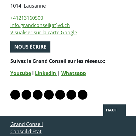
Suisse
1014
Lausanne
+41213160500
info.grandconseil(at)vd.ch
Visualiser sur la carte Google
NOUS ÉCRIRE
Suivez le Grand Conseil sur les réseaux:
Youtube
I
Linkedin
|
Whatsapp
PARTAGER LA PAGE
Lien vers le profil Mastodon
Lien vers le profil Bluesky
Lien vers le profil Instagram
Lien vers le profil Linkedin
Lien vers le profil Facebook
Lien vers le profil Twitter
Partager par WhatsAp
HAUT
ACCÈS DIRECT
Grand Conseil
Conseil d'Etat