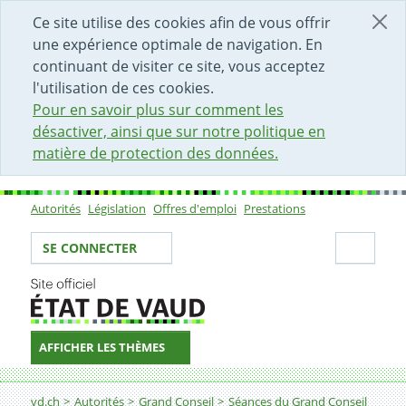
DÉBUT DU CONTENU DE LA PAGE
ACCÈS AU CHAMP DE RECHERCHE
PAGE D'ACCUEIL
FORMULAIRE DE CONTACT
Ce site utilise des cookies afin de vous offrir
une expérience optimale de navigation. En
continuant de visiter ce site, vous acceptez
l'utilisation de ces cookies.
Pour en savoir plus sur comment les
désactiver, ainsi que sur notre politique en
matière de protection des données.
Autorités
Législation
Offres d'emploi
Prestations
Sous-navigation
Votre identité
Secti
SE CONNECTER
AFFICHER LES THÈMES
Fil d'Ariane
vd.ch
Autorités
Grand Conseil
Séances du Grand Conseil