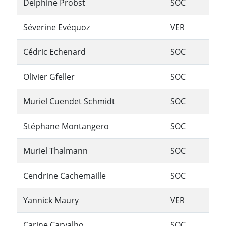
Delphine Probst
SOC
Séverine Evéquoz
VER
Cédric Echenard
SOC
Olivier Gfeller
SOC
Muriel Cuendet Schmidt
SOC
Stéphane Montangero
SOC
Muriel Thalmann
SOC
Cendrine Cachemaille
SOC
Yannick Maury
VER
Carine Carvalho
SOC