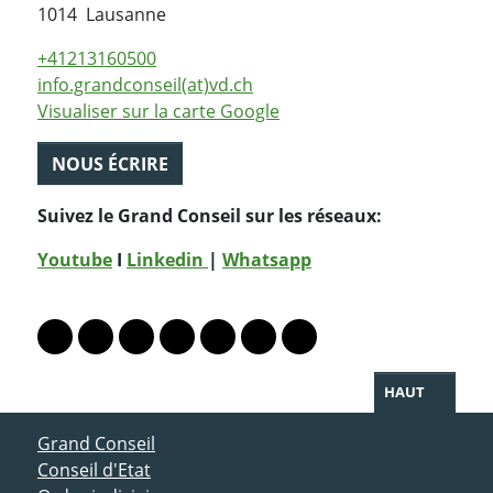
Suisse
1014
Lausanne
+41213160500
info.grandconseil(at)vd.ch
Visualiser sur la carte Google
NOUS ÉCRIRE
Suivez le Grand Conseil sur les réseaux:
Youtube
I
Linkedin
|
Whatsapp
PARTAGER LA PAGE
Lien vers le profil Mastodon
Lien vers le profil Bluesky
Lien vers le profil Instagram
Lien vers le profil Linkedin
Lien vers le profil Facebook
Lien vers le profil Twitter
Partager par WhatsAp
HAUT
ACCÈS DIRECT
Grand Conseil
Conseil d'Etat