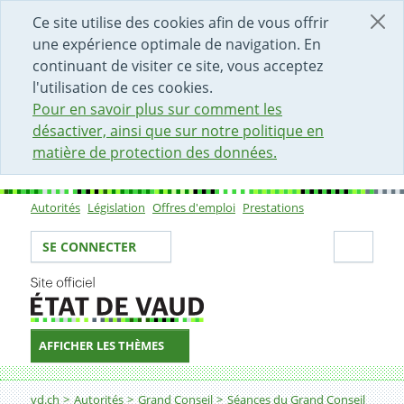
DÉBUT DU CONTENU DE LA PAGE
ACCÈS AU CHAMP DE RECHERCHE
PAGE D'ACCUEIL
FORMULAIRE DE CONTACT
Ce site utilise des cookies afin de vous offrir
une expérience optimale de navigation. En
continuant de visiter ce site, vous acceptez
l'utilisation de ces cookies.
Pour en savoir plus sur comment les
désactiver, ainsi que sur notre politique en
matière de protection des données.
Autorités
Législation
Offres d'emploi
Prestations
Sous-navigation
Votre identité
Secti
SE CONNECTER
AFFICHER LES THÈMES
Fil d'Ariane
vd.ch
Autorités
Grand Conseil
Séances du Grand Conseil