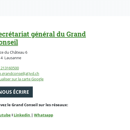
ecrétariat général du Grand
onseil
ce du Château 6
Suisse
14
Lausanne
1213160500
o.grandconseil(at)vd.ch
ualiser sur la carte Google
NOUS ÉCRIRE
ivez le Grand Conseil sur les réseaux:
utube
I
Linkedin
|
Whatsapp