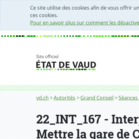
DÉBUT DU CONTENU DE LA PAGE
ACCÈS AU CHAMP DE RECHERCHE
PAGE D'ACCUEIL
FORMULAIRE DE CONTACT
Ce site utilise des cookies afin de vous offrir 
ces cookies.
Pour en savoir plus sur comment les désactive
Fil d'Ariane
vd.ch
Autorités
Grand Conseil
Séances 
22_INT_167 - Inter
Mettre la gare de 