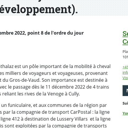
Développement).
S
mbre 2022, point 8 de l'ordre du jour
C
Pla
10
halaz est un pôle important de la mobilité à cheval
+4
inf
des milliers de voyageurs et voyageuses, provenant
Vis
ct du Gros-de-Vaud. Son importance est destinée à
vec le passage dès le 11 décembre 2022 de 4 trains
eliant les rives de la Venoge à Cully.
Su
 un funiculaire, et aux communes de la région par
es par la compagnie de transport CarPostal : la ligne
Yo
ligne 412 à destination de Lussery Villars et la ligne
rois sont exploitées par la compagnie de transports