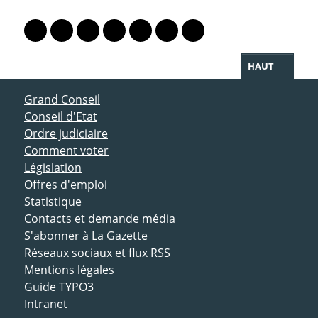
PARTAGER LA PAGE
Lien vers le profil Mastodon
Lien vers le profil Bluesky
Lien vers le profil Instagram
Lien vers le profil Linkedin
Lien vers le profil Facebook
Lien vers le profil Twitter
Partager par WhatsAp
HAUT
ACCÈS DIRECT
Grand Conseil
Conseil d'Etat
Ordre judiciaire
Comment voter
Législation
Offres d'emploi
Statistique
Contacts et demande média
S'abonner à La Gazette
Réseaux sociaux et flux RSS
Mentions légales
Guide TYPO3
Intranet