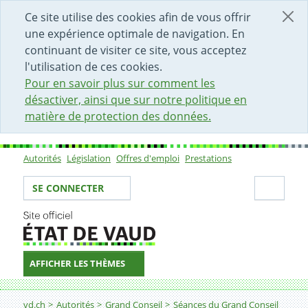
DÉBUT DU CONTENU DE LA PAGE
ACCÈS AU CHAMP DE RECHERCHE
PAGE D'ACCUEIL
FORMULAIRE DE CONTACT
Ce site utilise des cookies afin de vous offrir
une expérience optimale de navigation. En
continuant de visiter ce site, vous acceptez
l'utilisation de ces cookies.
Pour en savoir plus sur comment les
désactiver, ainsi que sur notre politique en
matière de protection des données.
Autorités
Législation
Offres d'emploi
Prestations
Sous-navigation
Votre identité
Secti
SE CONNECTER
AFFICHER LES THÈMES
Fil d'Ariane
vd.ch
Autorités
Grand Conseil
Séances du Grand Conseil