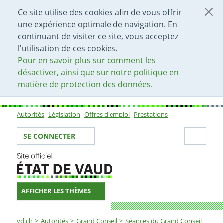
DÉBUT DU CONTENU DE LA PAGE
ACCÈS AU CHAMP DE RECHERCHE
PAGE D'ACCUEIL
FORMULAIRE DE CONTACT
Ce site utilise des cookies afin de vous offrir
une expérience optimale de navigation. En
continuant de visiter ce site, vous acceptez
l'utilisation de ces cookies.
Pour en savoir plus sur comment les
désactiver, ainsi que sur notre politique en
matière de protection des données.
Autorités
Législation
Offres d'emploi
Prestations
Sous-navigation
Votre identité
Secti
SE CONNECTER
AFFICHER LES THÈMES
Fil d'Ariane
vd.ch
Autorités
Grand Conseil
Séances du Grand Conseil