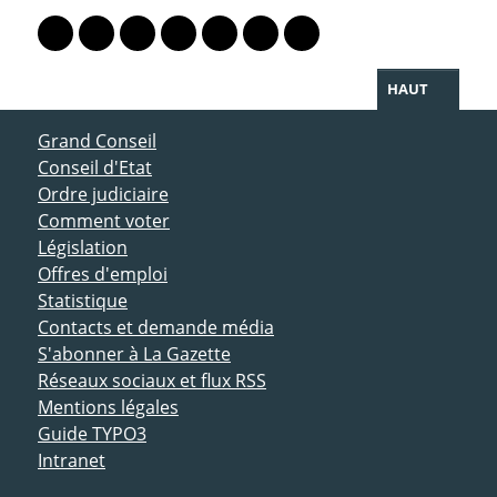
Lien vers le profil Mastodon
Lien vers le profil Bluesky
Lien vers le profil Instagram
Lien vers le profil Linkedin
Lien vers le profil Facebook
Lien vers le profil Twitter
Partager par WhatsAp
HAUT
ACCÈS DIRECT
Grand Conseil
Conseil d'Etat
Ordre judiciaire
Comment voter
Législation
Offres d'emploi
Statistique
Contacts et demande média
S'abonner à La Gazette
Réseaux sociaux et flux RSS
Mentions légales
Guide TYPO3
Intranet