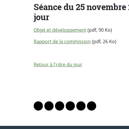
Séance du 25 novembre 20
jour
Objet et développement
(pdf, 90 Ko)
Rapport de la commission
(pdf, 26 Ko)
Retour à l'rdre du jour
PARTAGER LA PAGE
Lien vers le profil Mastodon
Lien vers le profil Bluesky
Lien vers le profil Instagram
Lien vers le profil Linkedin
Lien vers le profil Fac
Lien vers le profil