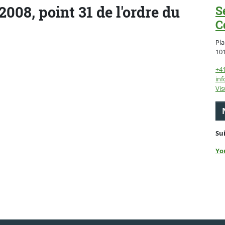
08, point 31 de l'ordre du
S
C
Pla
10
+4
inf
Vis
Su
Yo
ebook
 Twitter