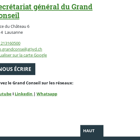
ecrétariat général du Grand
onseil
ce du Château 6
Suisse
14
Lausanne
1213160500
o.grandconseil(at)vd.ch
ualiser sur la carte Google
NOUS ÉCRIRE
ivez le Grand Conseil sur les réseaux:
utube
I
Linkedin
|
Whatsapp
HAUT