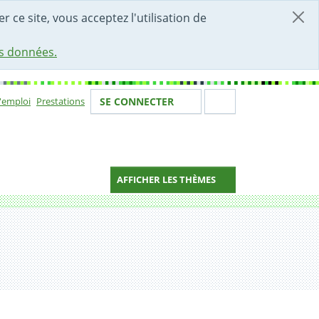
r ce site, vous acceptez l'utilisation de
es données.
Votre identité
Section de 
d'emploi
Prestations
SE CONNECTER
ion
AFFICHER LES THÈMES