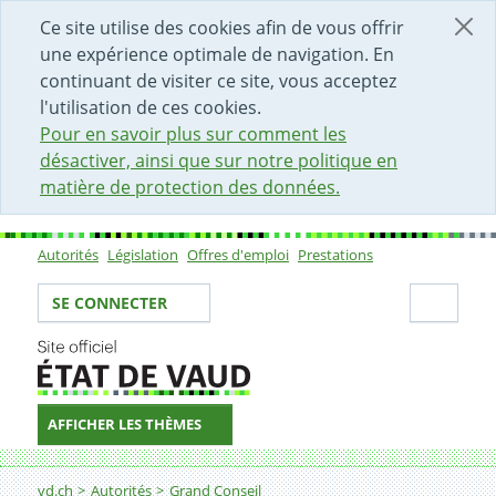
DÉBUT DU CONTENU DE LA PAGE
ACCÈS AU CHAMP DE RECHERCHE
PAGE D'ACCUEIL
FORMULAIRE DE CONTACT
Ce site utilise des cookies afin de vous offrir
une expérience optimale de navigation. En
continuant de visiter ce site, vous acceptez
l'utilisation de ces cookies.
Pour en savoir plus sur comment les
désactiver, ainsi que sur notre politique en
matière de protection des données.
Autorités
Législation
Offres d'emploi
Prestations
Sous-navigation
Votre identité
Secti
SE CONNECTER
AFFICHER LES THÈMES
Fil d'Ariane
vd.ch
Autorités
Grand Conseil