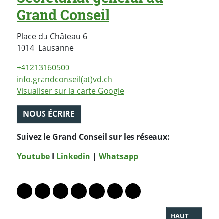
Grand Conseil
Place du Château 6
Suisse
1014
Lausanne
+41213160500
info.grandconseil(at)vd.ch
Visualiser sur la carte Google
NOUS ÉCRIRE
Suivez le Grand Conseil sur les réseaux:
Youtube
I
Linkedin
|
Whatsapp
PARTAGER LA PAGE
Lien vers le profil Mastodon
Lien vers le profil Bluesky
Lien vers le profil Instagram
Lien vers le profil Linkedin
Lien vers le profil Facebook
Lien vers le profil Twitter
Partager par WhatsAp
HAUT