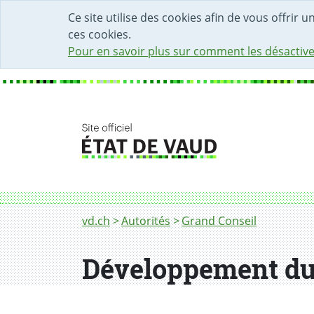
DÉBUT DU CONTENU DE LA PAGE
ACCÈS AU CHAMP DE RECHERCHE
PAGE D'ACCUEIL
FORMULAIRE DE CONTACT
Ce site utilise des cookies afin de vous offrir 
ces cookies.
Pour en savoir plus sur comment les désactive
Fil d'Ariane
vd.ch
Autorités
Grand Conseil
Développement du 