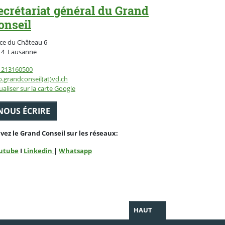
ecrétariat général du Grand
onseil
ce du Château 6
Suisse
14
Lausanne
1213160500
o.grandconseil(at)vd.ch
ualiser sur la carte Google
NOUS ÉCRIRE
ivez le Grand Conseil sur les réseaux:
utube
I
Linkedin
|
Whatsapp
HAUT