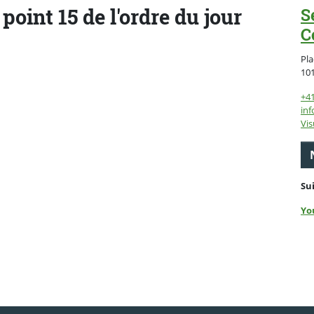
point 15 de l'ordre du jour
S
C
Pla
10
+4
inf
Vis
Su
Yo
ebook
 Twitter