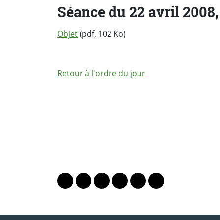
Séance du 22 avril 2008, 
Objet
(pdf, 102 Ko)
Retour à l'ordre du jour
PARTAGER LA PAGE
Lien vers le profil Mastodon
Lien vers le profil Bluesky
Lien vers le profil Instagram
Lien vers le profil Linkedin
Lien vers le profil Fac
Lien vers le profil