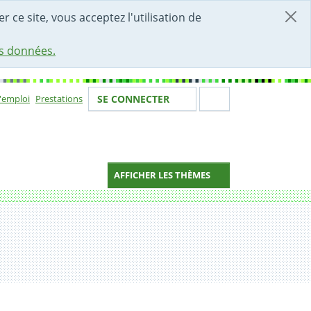
r ce site, vous acceptez l'utilisation de
es données.
Votre identité
Section de 
d'emploi
Prestations
SE CONNECTER
ion
AFFICHER LES THÈMES