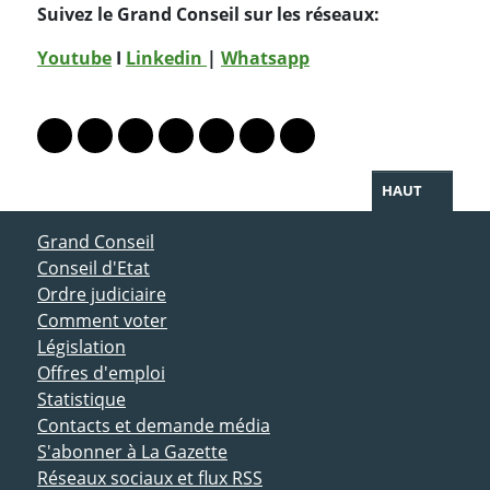
Suivez le Grand Conseil sur les réseaux:
Youtube
I
Linkedin
|
Whatsapp
PARTAGER LA PAGE
Lien vers le profil Mastodon
Lien vers le profil Bluesky
Lien vers le profil Instagram
Lien vers le profil Linkedin
Lien vers le profil Facebook
Lien vers le profil Twitter
Partager par WhatsAp
HAUT
ACCÈS DIRECT
Grand Conseil
Conseil d'Etat
Ordre judiciaire
Comment voter
Législation
Offres d'emploi
Statistique
Contacts et demande média
S'abonner à La Gazette
Réseaux sociaux et flux RSS