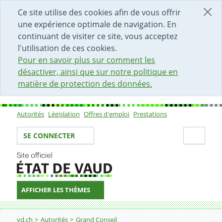
DÉBUT DU CONTENU DE LA PAGE
ACCÈS AU CHAMP DE RECHERCHE
PAGE D'ACCUEIL
FORMULAIRE DE CONTACT
Ce site utilise des cookies afin de vous offrir
une expérience optimale de navigation. En
continuant de visiter ce site, vous acceptez
l'utilisation de ces cookies.
Pour en savoir plus sur comment les
désactiver, ainsi que sur notre politique en
matière de protection des données.
Autorités
Législation
Offres d'emploi
Prestations
Sous-navigation
Votre identité
Secti
SE CONNECTER
AFFICHER LES THÈMES
Fil d'Ariane
vd.ch
Autorités
Grand Conseil