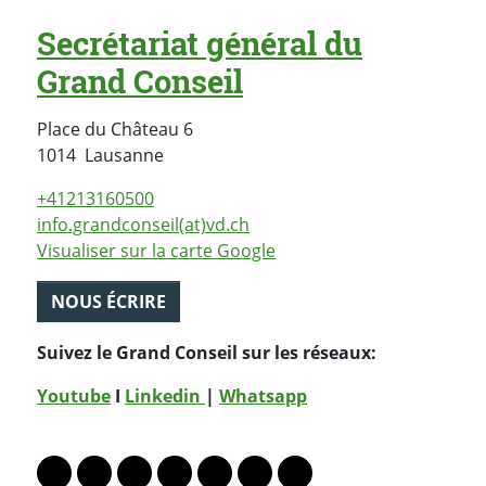
Secrétariat général du
Grand Conseil
Place du Château 6
Suisse
1014
Lausanne
+41213160500
info.grandconseil(at)vd.ch
Visualiser sur la carte Google
NOUS ÉCRIRE
Suivez le Grand Conseil sur les réseaux:
Youtube
I
Linkedin
|
Whatsapp
PARTAGER LA PAGE
Lien vers le profil Mastodon
Lien vers le profil Bluesky
Lien vers le profil Instagram
Lien vers le profil Linkedin
Lien vers le profil Facebook
Lien vers le profil Twitter
Partager par WhatsAp