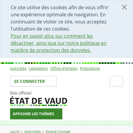
DÉBUT DU CONTENU DE LA PAGE
ACCÈS AU CHAMP DE RECHERCHE
PAGE D'ACCUEIL
FORMULAIRE DE CONTACT
Ce site utilise des cookies afin de vous offrir
une expérience optimale de navigation. En
continuant de visiter ce site, vous acceptez
l'utilisation de ces cookies.
Pour en savoir plus sur comment les
désactiver, ainsi que sur notre politique en
matière de protection des données.
Autorités
Législation
Offres d'emploi
Prestations
Sous-navigation
Votre identité
Secti
SE CONNECTER
AFFICHER LES THÈMES
Fil d'Ariane
vd.ch
Autorités
Grand Conseil