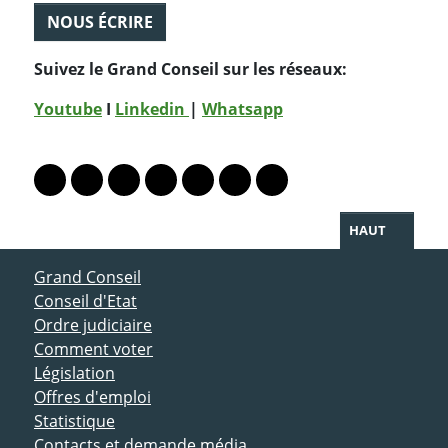
NOUS ÉCRIRE
Suivez le Grand Conseil sur les réseaux:
Youtube
I
Linkedin
|
Whatsapp
PARTAGER LA PAGE
Lien vers le profil Mastodon
Lien vers le profil Bluesky
Lien vers le profil Instagram
Lien vers le profil Linkedin
Lien vers le profil Facebook
Lien vers le profil Twitter
Partager par WhatsAp
HAUT
ACCÈS DIRECT
Grand Conseil
Conseil d'Etat
Ordre judiciaire
Comment voter
Législation
Offres d'emploi
Statistique
Contacts et demande média