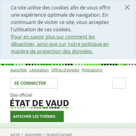
DÉBUT DU CONTENU DE LA PAGE
ACCÈS AU CHAMP DE RECHERCHE
PAGE D'ACCUEIL
FORMULAIRE DE CONTACT
Ce site utilise des cookies afin de vous offrir
une expérience optimale de navigation. En
continuant de visiter ce site, vous acceptez
l'utilisation de ces cookies.
Pour en savoir plus sur comment les
désactiver, ainsi que sur notre politique en
matière de protection des données.
Autorités
Législation
Offres d'emploi
Prestations
Sous-navigation
Votre identité
Secti
SE CONNECTER
AFFICHER LES THÈMES
Fil d'Ariane
vd.ch
Autorités
Grand Conseil