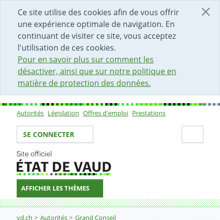
DÉBUT DU CONTENU DE LA PAGE
ACCÈS AU CHAMP DE RECHERCHE
PAGE D'ACCUEIL
FORMULAIRE DE CONTACT
Ce site utilise des cookies afin de vous offrir
une expérience optimale de navigation. En
continuant de visiter ce site, vous acceptez
l'utilisation de ces cookies.
Pour en savoir plus sur comment les
désactiver, ainsi que sur notre politique en
matière de protection des données.
Autorités
Législation
Offres d'emploi
Prestations
Sous-navigation
Votre identité
Secti
SE CONNECTER
AFFICHER LES THÈMES
Fil d'Ariane
vd.ch
Autorités
Grand Conseil