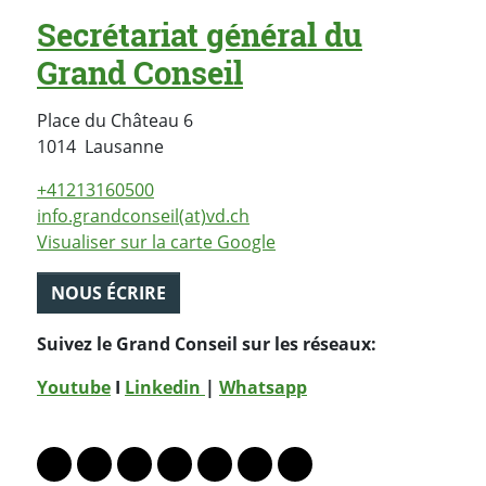
Secrétariat général du
Grand Conseil
Place du Château 6
Suisse
1014
Lausanne
+41213160500
info.grandconseil(at)vd.ch
Visualiser sur la carte Google
NOUS ÉCRIRE
Suivez le Grand Conseil sur les réseaux:
Youtube
I
Linkedin
|
Whatsapp
PARTAGER LA PAGE
Lien vers le profil Mastodon
Lien vers le profil Bluesky
Lien vers le profil Instagram
Lien vers le profil Linkedin
Lien vers le profil Facebook
Lien vers le profil Twitter
Partager par WhatsAp