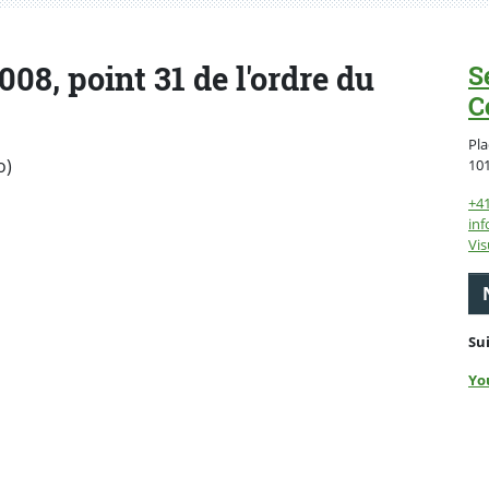
8, point 31 de l'ordre du
S
C
Pla
o)
10
+4
inf
Vis
Su
Yo
ebook
 Twitter