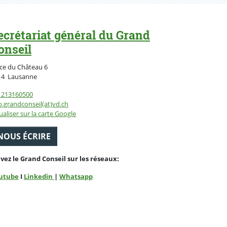
ecrétariat général du Grand
onseil
ce du Château 6
Suisse
14
Lausanne
1213160500
o.grandconseil(at)vd.ch
ualiser sur la carte Google
NOUS ÉCRIRE
ivez le Grand Conseil sur les réseaux:
utube
I
Linkedin
|
Whatsapp