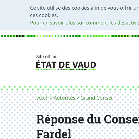
DÉBUT DU CONTENU DE LA PAGE
ACCÈS AU CHAMP DE RECHERCHE
PAGE D'ACCUEIL
FORMULAIRE DE CONTACT
Ce site utilise des cookies afin de vous offrir 
ces cookies.
Pour en savoir plus sur comment les désactive
Fil d'Ariane
vd.ch
Autorités
Grand Conseil
Réponse du Conseil
Fardel