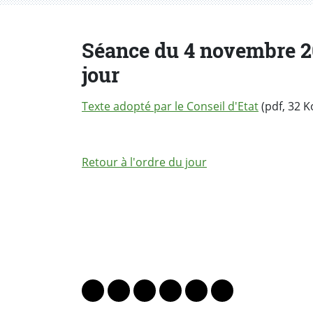
Séance du 4 novembre 200
jour
Texte adopté par le Conseil d'Etat
(pdf, 32 K
Retour à l'ordre du jour
PARTAGER LA PAGE
Lien vers le profil Mastodon
Lien vers le profil Bluesky
Lien vers le profil Instagram
Lien vers le profil Linkedin
Lien vers le profil Fac
Lien vers le profil