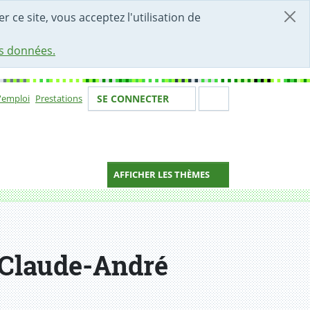
r ce site, vous acceptez l'utilisation de
es données.
Votre identité
Section de 
d'emploi
Prestations
SE CONNECTER
ion
AFFICHER LES THÈMES
n Claude-André