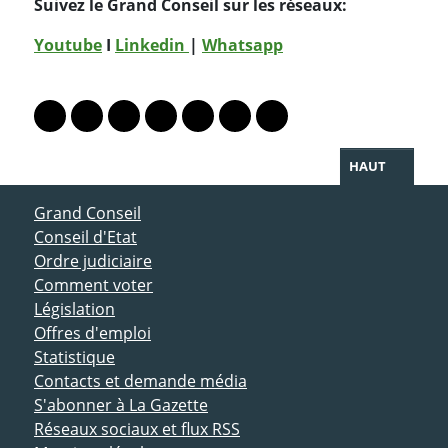
Suivez le Grand Conseil sur les réseaux:
Youtube
I
Linkedin
|
Whatsapp
PARTAGER LA PAGE
Lien vers le profil Mastodon
Lien vers le profil Bluesky
Lien vers le profil Instagram
Lien vers le profil Linkedin
Lien vers le profil Facebook
Lien vers le profil Twitter
Partager par WhatsAp
HAUT
ACCÈS DIRECT
Grand Conseil
Conseil d'Etat
Ordre judiciaire
Comment voter
Législation
Offres d'emploi
Statistique
Contacts et demande média
S'abonner à La Gazette
Réseaux sociaux et flux RSS