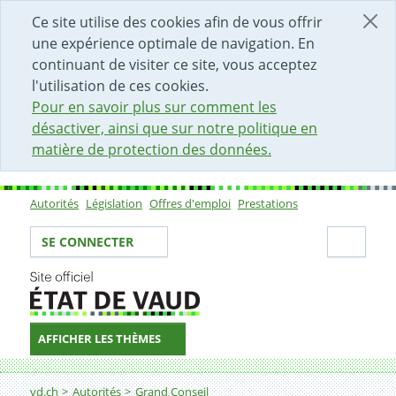
DÉBUT DU CONTENU DE LA PAGE
ACCÈS AU CHAMP DE RECHERCHE
PAGE D'ACCUEIL
FORMULAIRE DE CONTACT
Ce site utilise des cookies afin de vous offrir
une expérience optimale de navigation. En
continuant de visiter ce site, vous acceptez
l'utilisation de ces cookies.
Pour en savoir plus sur comment les
désactiver, ainsi que sur notre politique en
matière de protection des données.
Autorités
Législation
Offres d'emploi
Prestations
Sous-navigation
Votre identité
Secti
SE CONNECTER
AFFICHER LES THÈMES
Fil d'Ariane
vd.ch
Autorités
Grand Conseil