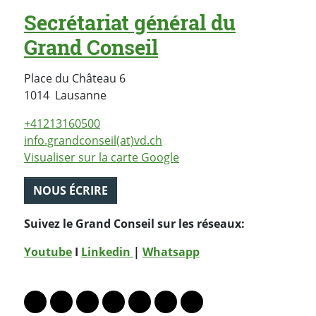
Secrétariat général du
Grand Conseil
Place du Château 6
Suisse
1014
Lausanne
+41213160500
info.grandconseil(at)vd.ch
Visualiser sur la carte Google
NOUS ÉCRIRE
Suivez le Grand Conseil sur les réseaux:
Youtube
I
Linkedin
|
Whatsapp
PARTAGER LA PAGE
Lien vers le profil Mastodon
Lien vers le profil Bluesky
Lien vers le profil Instagram
Lien vers le profil Linkedin
Lien vers le profil Facebook
Lien vers le profil Twitter
Partager par WhatsAp