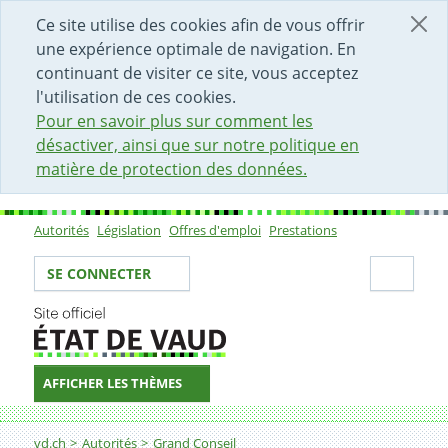
DÉBUT DU CONTENU DE LA PAGE
ACCÈS AU CHAMP DE RECHERCHE
PAGE D'ACCUEIL
FORMULAIRE DE CONTACT
Ce site utilise des cookies afin de vous offrir
une expérience optimale de navigation. En
continuant de visiter ce site, vous acceptez
l'utilisation de ces cookies.
Pour en savoir plus sur comment les
désactiver, ainsi que sur notre politique en
matière de protection des données.
Autorités
Législation
Offres d'emploi
Prestations
Sous-navigation
Votre identité
Secti
SE CONNECTER
AFFICHER LES THÈMES
Fil d'Ariane
vd.ch
Autorités
Grand Conseil