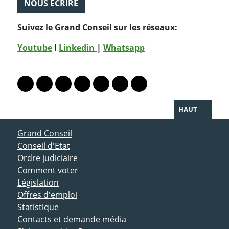
NOUS ÉCRIRE
Suivez le Grand Conseil sur les réseaux:
Youtube
I
Linkedin
|
Whatsapp
PARTAGER LA PAGE
Lien vers le profil Mastodon
Lien vers le profil Bluesky
Lien vers le profil Instagram
Lien vers le profil Linkedin
Lien vers le profil Facebook
Lien vers le profil Twitter
Partager par WhatsAp
HAUT
ACCÈS DIRECT
Grand Conseil
Conseil d'Etat
Ordre judiciaire
Comment voter
Législation
Offres d'emploi
Statistique
Contacts et demande média