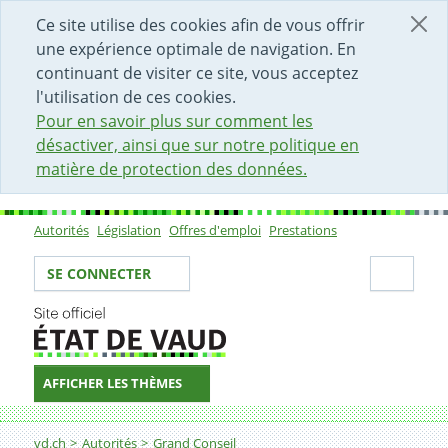
DÉBUT DU CONTENU DE LA PAGE
ACCÈS AU CHAMP DE RECHERCHE
PAGE D'ACCUEIL
FORMULAIRE DE CONTACT
Ce site utilise des cookies afin de vous offrir
une expérience optimale de navigation. En
continuant de visiter ce site, vous acceptez
l'utilisation de ces cookies.
Pour en savoir plus sur comment les
désactiver, ainsi que sur notre politique en
matière de protection des données.
Autorités
Législation
Offres d'emploi
Prestations
Sous-navigation
Votre identité
Secti
SE CONNECTER
AFFICHER LES THÈMES
Fil d'Ariane
vd.ch
Autorités
Grand Conseil