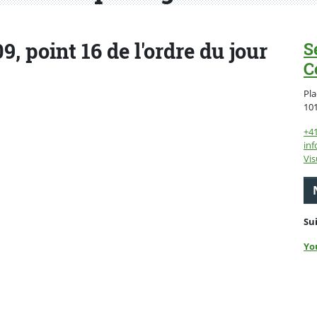
, point 16 de l'ordre du jour
S
C
Pla
10
+4
inf
Vis
Su
Yo
ebook
 Twitter