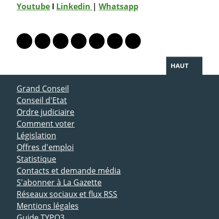
Youtube
I
Linkedin
|
Whatsapp
PARTAGER LA PAGE
Lien vers le profil Mastodon
Lien vers le profil Bluesky
Lien vers le profil Instagram
Lien vers le profil Linkedin
Lien vers le profil Facebook
Lien vers le profil Twitter
Partager par WhatsAp
HAUT
ACCÈS DIRECT
Grand Conseil
Conseil d'Etat
Ordre judiciaire
Comment voter
Législation
Offres d'emploi
Statistique
Contacts et demande média
S'abonner à La Gazette
Réseaux sociaux et flux RSS
Mentions légales
Guide TYPO3