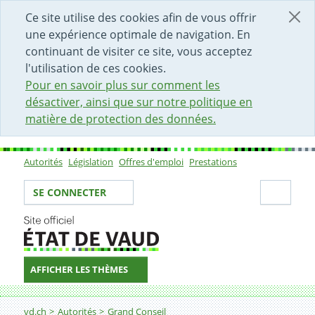
DÉBUT DU CONTENU DE LA PAGE
ACCÈS AU CHAMP DE RECHERCHE
PAGE D'ACCUEIL
FORMULAIRE DE CONTACT
Ce site utilise des cookies afin de vous offrir
une expérience optimale de navigation. En
continuant de visiter ce site, vous acceptez
l'utilisation de ces cookies.
Pour en savoir plus sur comment les
désactiver, ainsi que sur notre politique en
matière de protection des données.
Autorités
Législation
Offres d'emploi
Prestations
Sous-navigation
Votre identité
Secti
SE CONNECTER
AFFICHER LES THÈMES
Fil d'Ariane
vd.ch
Autorités
Grand Conseil