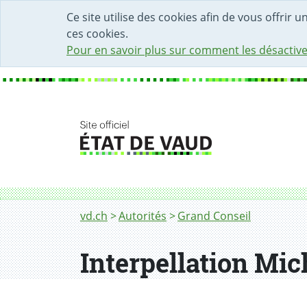
DÉBUT DU CONTENU DE LA PAGE
ACCÈS AU CHAMP DE RECHERCHE
PAGE D'ACCUEIL
FORMULAIRE DE CONTACT
Ce site utilise des cookies afin de vous offrir 
ces cookies.
Pour en savoir plus sur comment les désactive
Fil d'Ariane
vd.ch
Autorités
Grand Conseil
Interpellation Mic