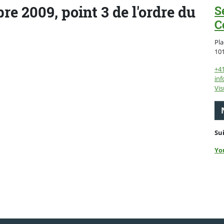
re 2009, point 3 de l'ordre du
S
C
Pla
10
+4
inf
Vis
Su
Yo
ebook
 Twitter