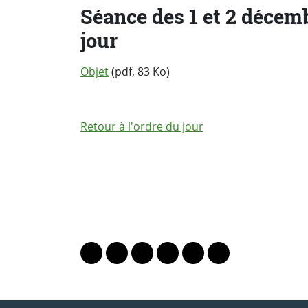
Séance des 1 et 2 décemb
jour
Objet
(pdf, 83 Ko)
Retour à l'ordre du jour
PARTAGER LA PAGE
Lien vers le profil Mastodon
Lien vers le profil Bluesky
Lien vers le profil Instagram
Lien vers le profil Linkedin
Lien vers le profil Fac
Lien vers le profil