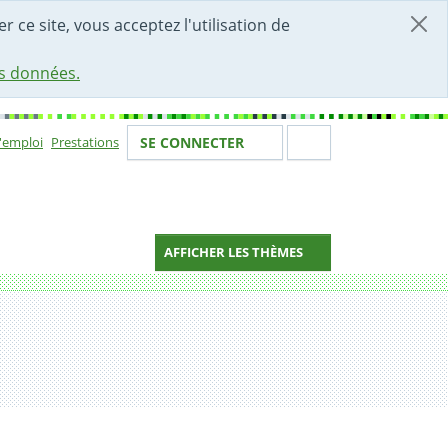
r ce site, vous acceptez l'utilisation de
es données.
Votre identité
Section de 
d'emploi
Prestations
SE CONNECTER
ion
AFFICHER LES THÈMES