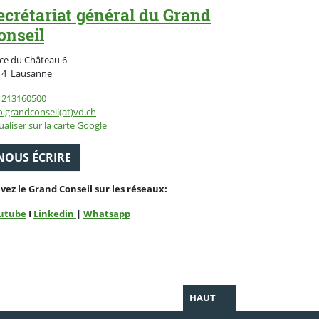
ecrétariat général du Grand
onseil
ce du Château 6
Suisse
14
Lausanne
1213160500
o.grandconseil(at)vd.ch
ualiser sur la carte Google
NOUS ÉCRIRE
ivez le Grand Conseil sur les réseaux:
utube
I
Linkedin
|
Whatsapp
HAUT