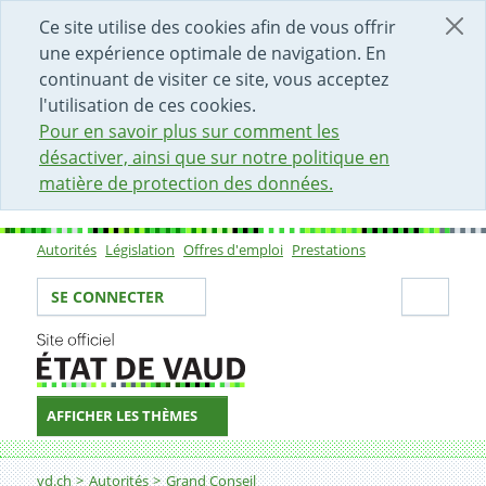
DÉBUT DU CONTENU DE LA PAGE
ACCÈS AU CHAMP DE RECHERCHE
PAGE D'ACCUEIL
FORMULAIRE DE CONTACT
Ce site utilise des cookies afin de vous offrir
une expérience optimale de navigation. En
continuant de visiter ce site, vous acceptez
l'utilisation de ces cookies.
Pour en savoir plus sur comment les
désactiver, ainsi que sur notre politique en
matière de protection des données.
Autorités
Législation
Offres d'emploi
Prestations
Sous-navigation
Votre identité
Secti
SE CONNECTER
AFFICHER LES THÈMES
Fil d'Ariane
vd.ch
Autorités
Grand Conseil