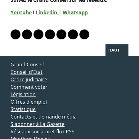
Suivez le Grand Conseil sur les réseaux:
Youtube
I
Linkedin
|
Whatsapp
PARTAGER LA PAGE
Lien vers le profil Mastodon
Lien vers le profil Bluesky
Lien vers le profil Instagram
Lien vers le profil Linkedin
Lien vers le profil Facebook
Lien vers le profil Twitter
Partager par WhatsAp
HAUT
ACCÈS DIRECT
Grand Conseil
Conseil d'Etat
Ordre judiciaire
Comment voter
Législation
Offres d'emploi
Statistique
Contacts et demande média
S'abonner à La Gazette
Réseaux sociaux et flux RSS
Mentions légales