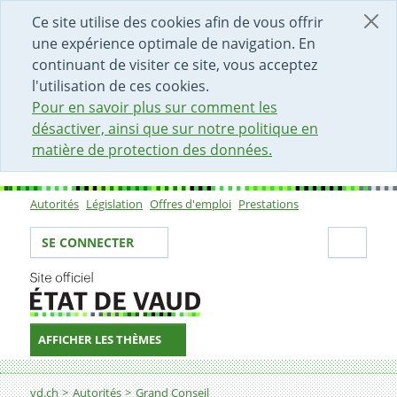
DÉBUT DU CONTENU DE LA PAGE
ACCÈS AU CHAMP DE RECHERCHE
PAGE D'ACCUEIL
FORMULAIRE DE CONTACT
Ce site utilise des cookies afin de vous offrir
une expérience optimale de navigation. En
continuant de visiter ce site, vous acceptez
l'utilisation de ces cookies.
Pour en savoir plus sur comment les
désactiver, ainsi que sur notre politique en
matière de protection des données.
Autorités
Législation
Offres d'emploi
Prestations
Sous-navigation
Votre identité
Secti
SE CONNECTER
AFFICHER LES THÈMES
Fil d'Ariane
vd.ch
Autorités
Grand Conseil