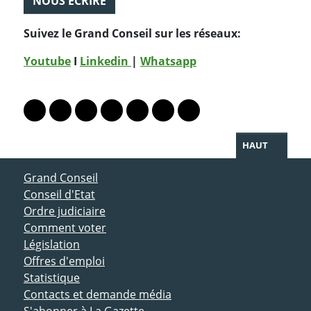
NOUS ÉCRIRE
Suivez le Grand Conseil sur les réseaux:
Youtube
I
Linkedin
|
Whatsapp
PARTAGER LA PAGE
Lien vers le profil Mastodon
Lien vers le profil Bluesky
Lien vers le profil Instagram
Lien vers le profil Linkedin
Lien vers le profil Facebook
Lien vers le profil Twitter
Partager par WhatsAp
HAUT
ACCÈS DIRECT
Grand Conseil
Conseil d'Etat
Ordre judiciaire
Comment voter
Législation
Offres d'emploi
Statistique
Contacts et demande média
S'abonner à La Gazette