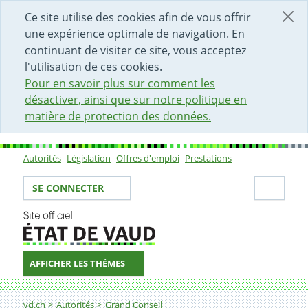
DÉBUT DU CONTENU DE LA PAGE
ACCÈS AU CHAMP DE RECHERCHE
PAGE D'ACCUEIL
FORMULAIRE DE CONTACT
Ce site utilise des cookies afin de vous offrir
une expérience optimale de navigation. En
continuant de visiter ce site, vous acceptez
l'utilisation de ces cookies.
Pour en savoir plus sur comment les
désactiver, ainsi que sur notre politique en
matière de protection des données.
Autorités
Législation
Offres d'emploi
Prestations
Sous-navigation
Votre identité
Secti
SE CONNECTER
AFFICHER LES THÈMES
Fil d'Ariane
vd.ch
Autorités
Grand Conseil