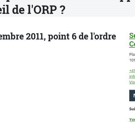
l de l'ORP ?
bre 2011, point 6 de l'ordre
S
C
Pla
10
+4
inf
Vis
Su
Yo