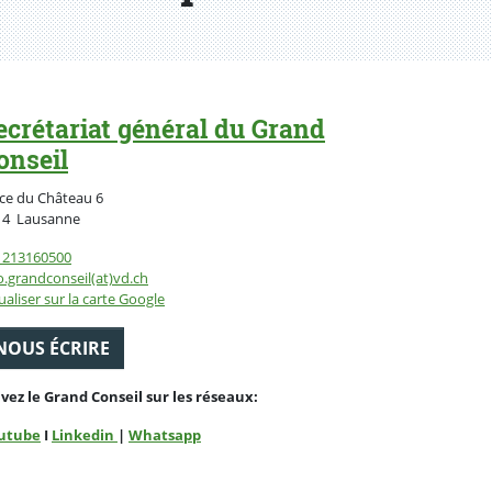
ecrétariat général du Grand
onseil
ce du Château 6
Suisse
14
Lausanne
1213160500
o.grandconseil(at)vd.ch
ualiser sur la carte Google
NOUS ÉCRIRE
ivez le Grand Conseil sur les réseaux:
utube
I
Linkedin
|
Whatsapp