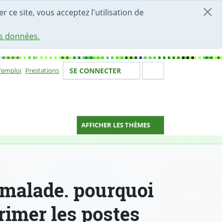
r ce site, vous acceptez l'utilisation de
es données.
Votre identité
Section de 
d'emploi
Prestations
SE CONNECTER
ion
AFFICHER LES THÈMES
r malade. pourquoi
primer les postes