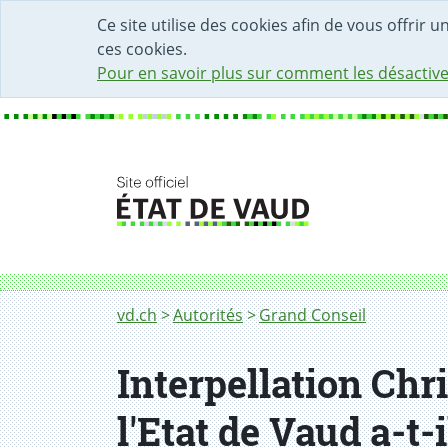
DÉBUT DU CONTENU DE LA PAGE
ACCÈS AU CHAMP DE RECHERCHE
PAGE D'ACCUEIL
FORMULAIRE DE CONTACT
Ce site utilise des cookies afin de vous offrir 
ces cookies.
Pour en savoir plus sur comment les désactive
Fil d'Ariane
vd.ch
Autorités
Grand Conseil
Interpellation Chr
l'Etat de Vaud a-t-