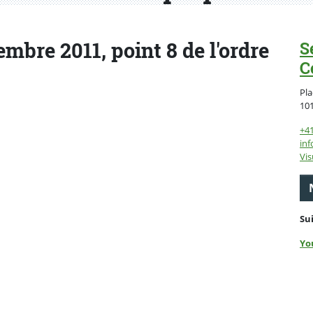
bre 2011, point 8 de l'ordre
S
C
Pla
10
+4
inf
Vis
Su
Yo
ebook
 Twitter