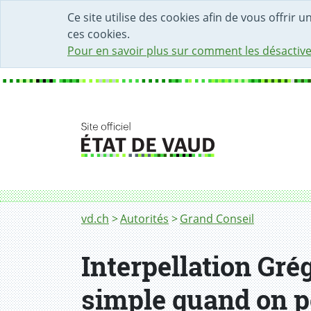
DÉBUT DU CONTENU DE LA PAGE
ACCÈS AU CHAMP DE RECHERCHE
PAGE D'ACCUEIL
FORMULAIRE DE CONTACT
Ce site utilise des cookies afin de vous offrir 
ces cookies.
Pour en savoir plus sur comment les désactive
Fil d'Ariane
vd.ch
Autorités
Grand Conseil
Interpellation Gr
simple quand on pe