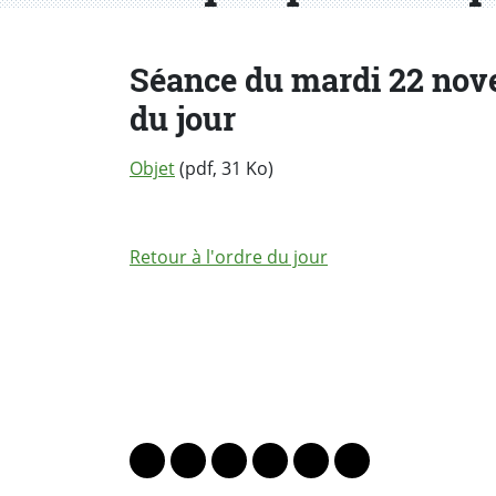
Séance du mardi 22 novem
du jour
Objet
(pdf, 31 Ko)
Retour à l'ordre du jour
PARTAGER LA PAGE
Lien vers le profil Mastodon
Lien vers le profil Bluesky
Lien vers le profil Instagram
Lien vers le profil Linkedin
Lien vers le profil Fac
Lien vers le profil