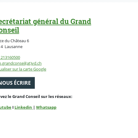
ecrétariat général du Grand
onseil
ce du Château 6
Suisse
14
Lausanne
1213160500
o.grandconseil(at)vd.ch
ualiser sur la carte Google
NOUS ÉCRIRE
ivez le Grand Conseil sur les réseaux:
utube
I
Linkedin
|
Whatsapp