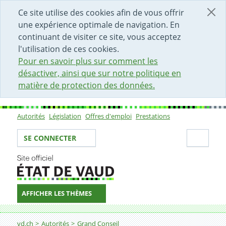
DÉBUT DU CONTENU DE LA PAGE
ACCÈS AU CHAMP DE RECHERCHE
PAGE D'ACCUEIL
FORMULAIRE DE CONTACT
Ce site utilise des cookies afin de vous offrir
une expérience optimale de navigation. En
continuant de visiter ce site, vous acceptez
l'utilisation de ces cookies.
Pour en savoir plus sur comment les
désactiver, ainsi que sur notre politique en
matière de protection des données.
Autorités
Législation
Offres d'emploi
Prestations
Sous-navigation
Votre identité
Secti
SE CONNECTER
AFFICHER LES THÈMES
Fil d'Ariane
vd.ch
Autorités
Grand Conseil