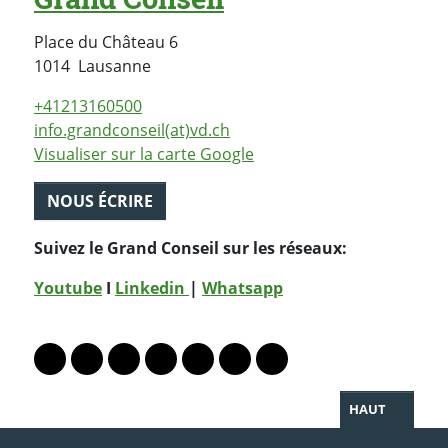
Place du Château 6
Suisse
1014
Lausanne
+41213160500
info.grandconseil(at)vd.ch
Visualiser sur la carte Google
NOUS ÉCRIRE
Suivez le Grand Conseil sur les réseaux:
Youtube
I
Linkedin
|
Whatsapp
PARTAGER LA PAGE
Lien vers le profil Mastodon
Lien vers le profil Bluesky
Lien vers le profil Instagram
Lien vers le profil Linkedin
Lien vers le profil Facebook
Lien vers le profil Twitter
Partager par WhatsAp
HAUT