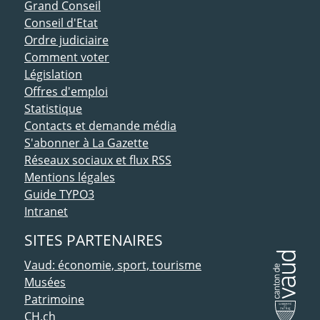
ACCÈS DIRECT
Grand Conseil
Conseil d'Etat
Ordre judiciaire
Comment voter
Législation
Offres d'emploi
Statistique
Contacts et demande média
S'abonner à La Gazette
Réseaux sociaux et flux RSS
Mentions légales
Guide TYPO3
Intranet
SITES PARTENAIRES
Vaud: économie, sport, tourisme
Musées
Patrimoine
CH.ch