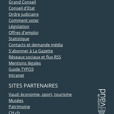
ACCÈS DIRECT
Grand Conseil
Conseil d'Etat
Ordre judiciaire
Comment voter
Législation
Offres d'emploi
Statistique
Contacts et demande média
S'abonner à La Gazette
Réseaux sociaux et flux RSS
Mentions légales
Guide TYPO3
Intranet
SITES PARTENAIRES
Vaud: économie, sport, tourisme
Musées
Patrimoine
CH.ch