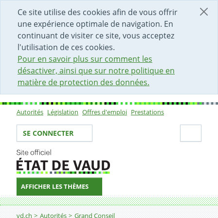
DÉBUT DU CONTENU DE LA PAGE
ACCÈS AU CHAMP DE RECHERCHE
PAGE D'ACCUEIL
FORMULAIRE DE CONTACT
Ce site utilise des cookies afin de vous offrir
une expérience optimale de navigation. En
continuant de visiter ce site, vous acceptez
l'utilisation de ces cookies.
Pour en savoir plus sur comment les
désactiver, ainsi que sur notre politique en
matière de protection des données.
Autorités
Législation
Offres d'emploi
Prestations
Sous-navigation
Votre identité
Secti
SE CONNECTER
AFFICHER LES THÈMES
Fil d'Ariane
vd.ch
Autorités
Grand Conseil