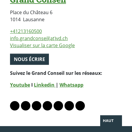
Place du Château 6
Suisse
1014
Lausanne
+41213160500
info.grandconseil(at)vd.ch
Visualiser sur la carte Google
NOUS ÉCRIRE
Suivez le Grand Conseil sur les réseaux:
Youtube
I
Linkedin
|
Whatsapp
PARTAGER LA PAGE
Lien vers le profil Mastodon
Lien vers le profil Bluesky
Lien vers le profil Instagram
Lien vers le profil Linkedin
Lien vers le profil Facebook
Lien vers le profil Twitter
Partager par WhatsAp
HAUT