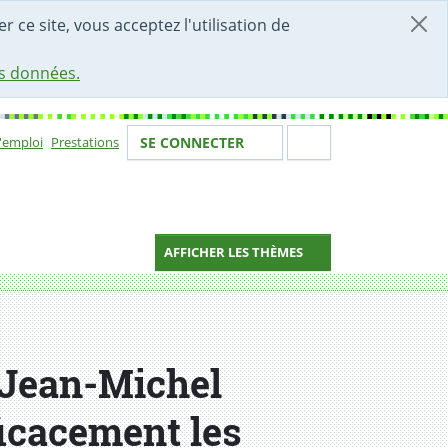
r ce site, vous acceptez l'utilisation de
es données.
Votre identité
Section de 
d'emploi
Prestations
SE CONNECTER
ion
AFFICHER LES THÈMES
n Jean-Michel
icacement les