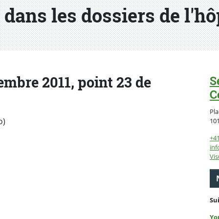
dans les dossiers de l'hô
mbre 2011, point 23 de
S
C
Pla
o)
10
+4
inf
Vis
Su
Yo