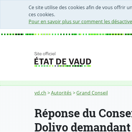
DÉBUT DU CONTENU DE LA PAGE
ACCÈS AU CHAMP DE RECHERCHE
PAGE D'ACCUEIL
FORMULAIRE DE CONTACT
Ce site utilise des cookies afin de vous offrir 
ces cookies.
Pour en savoir plus sur comment les désactive
Fil d'Ariane
vd.ch
Autorités
Grand Conseil
Réponse du Conseil
Dolivo demandant