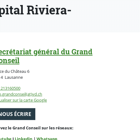
pital Riviera-
ecrétariat général du Grand
onseil
ce du Château 6
Suisse
14
Lausanne
1213160500
o.grandconseil(at)vd.ch
ualiser sur la carte Google
NOUS ÉCRIRE
ivez le Grand Conseil sur les réseaux:
utube
I
Linkedin
|
Whatsapp