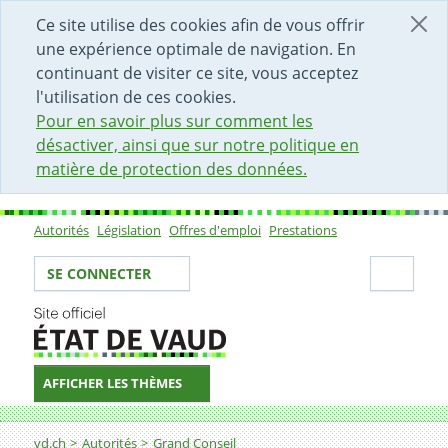
DÉBUT DU CONTENU DE LA PAGE
ACCÈS AU CHAMP DE RECHERCHE
PAGE D'ACCUEIL
FORMULAIRE DE CONTACT
Ce site utilise des cookies afin de vous offrir
une expérience optimale de navigation. En
continuant de visiter ce site, vous acceptez
l'utilisation de ces cookies.
Pour en savoir plus sur comment les
désactiver, ainsi que sur notre politique en
matière de protection des données.
Autorités
Législation
Offres d'emploi
Prestations
Sous-navigation
Votre identité
Secti
SE CONNECTER
AFFICHER LES THÈMES
Fil d'Ariane
vd.ch
Autorités
Grand Conseil