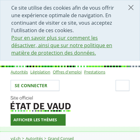
DÉBUT DU CONTENU DE LA PAGE
ACCÈS AU CHAMP DE RECHERCHE
PAGE D'ACCUEIL
FORMULAIRE DE CONTACT
Ce site utilise des cookies afin de vous offrir
une expérience optimale de navigation. En
continuant de visiter ce site, vous acceptez
l'utilisation de ces cookies.
Pour en savoir plus sur comment les
désactiver, ainsi que sur notre politique en
matière de protection des données.
Autorités
Législation
Offres d'emploi
Prestations
Sous-navigation
Votre identité
Secti
SE CONNECTER
AFFICHER LES THÈMES
Fil d'Ariane
vd.ch
Autorités
Grand Conseil