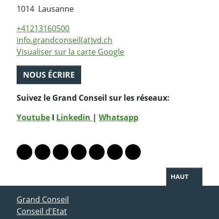
Suisse
1014
Lausanne
+41213160500
info.grandconseil(at)vd.ch
Visualiser sur la carte Google
NOUS ÉCRIRE
Suivez le Grand Conseil sur les réseaux:
Youtube
I
Linkedin
|
Whatsapp
PARTAGER LA PAGE
Lien vers le profil Mastodon
Lien vers le profil Bluesky
Lien vers le profil Instagram
Lien vers le profil Linkedin
Lien vers le profil Facebook
Lien vers le profil Twitter
Partager par WhatsAp
HAUT
ACCÈS DIRECT
Grand Conseil
Conseil d'Etat