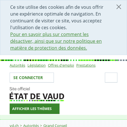
DÉBUT DU CONTENU DE LA PAGE
ACCÈS AU CHAMP DE RECHERCHE
PAGE D'ACCUEIL
FORMULAIRE DE CONTACT
Ce site utilise des cookies afin de vous offrir
une expérience optimale de navigation. En
continuant de visiter ce site, vous acceptez
l'utilisation de ces cookies.
Pour en savoir plus sur comment les
désactiver, ainsi que sur notre politique en
matière de protection des données.
Autorités
Législation
Offres d'emploi
Prestations
Sous-navigation
Votre identité
Secti
SE CONNECTER
AFFICHER LES THÈMES
Fil d'Ariane
vd.ch
Autorités
Grand Conseil