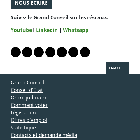
NOUS ÉCRIRE
Suivez le Grand Conseil sur les réseaux:
Youtube
I
Linkedin
|
Whatsapp
PARTAGER LA PAGE
Lien vers le profil Mastodon
Lien vers le profil Bluesky
Lien vers le profil Instagram
Lien vers le profil Linkedin
Lien vers le profil Facebook
Lien vers le profil Twitter
Partager par WhatsAp
HAUT
ACCÈS DIRECT
Grand Conseil
Conseil d'Etat
Ordre judiciaire
Comment voter
Législation
Offres d'emploi
Statistique
Contacts et demande média