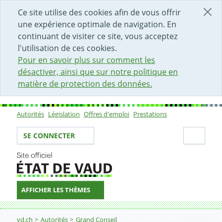
DÉBUT DU CONTENU DE LA PAGE
ACCÈS AU CHAMP DE RECHERCHE
PAGE D'ACCUEIL
FORMULAIRE DE CONTACT
Ce site utilise des cookies afin de vous offrir
une expérience optimale de navigation. En
continuant de visiter ce site, vous acceptez
l'utilisation de ces cookies.
Pour en savoir plus sur comment les
désactiver, ainsi que sur notre politique en
matière de protection des données.
Autorités
Législation
Offres d'emploi
Prestations
Sous-navigation
Votre identité
Secti
SE CONNECTER
AFFICHER LES THÈMES
Fil d'Ariane
vd.ch
Autorités
Grand Conseil