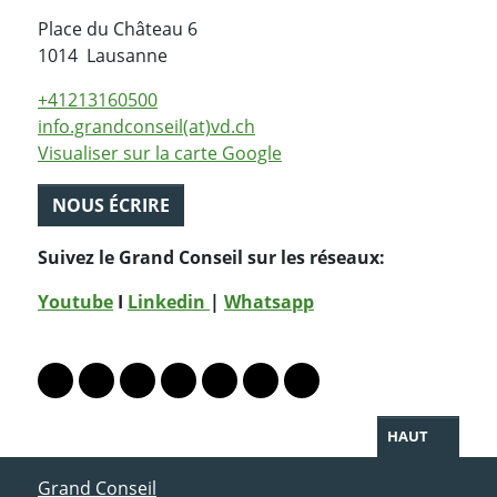
Place du Château 6
Suisse
1014
Lausanne
+41213160500
info.grandconseil(at)vd.ch
Visualiser sur la carte Google
NOUS ÉCRIRE
Suivez le Grand Conseil sur les réseaux:
Youtube
I
Linkedin
|
Whatsapp
PARTAGER LA PAGE
Lien vers le profil Mastodon
Lien vers le profil Bluesky
Lien vers le profil Instagram
Lien vers le profil Linkedin
Lien vers le profil Facebook
Lien vers le profil Twitter
Partager par WhatsAp
HAUT
ACCÈS DIRECT
Grand Conseil