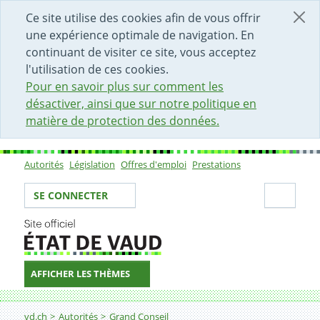
DÉBUT DU CONTENU DE LA PAGE
ACCÈS AU CHAMP DE RECHERCHE
PAGE D'ACCUEIL
FORMULAIRE DE CONTACT
Ce site utilise des cookies afin de vous offrir
une expérience optimale de navigation. En
continuant de visiter ce site, vous acceptez
l'utilisation de ces cookies.
Pour en savoir plus sur comment les
désactiver, ainsi que sur notre politique en
matière de protection des données.
Autorités
Législation
Offres d'emploi
Prestations
Sous-navigation
Votre identité
Secti
SE CONNECTER
AFFICHER LES THÈMES
Fil d'Ariane
vd.ch
Autorités
Grand Conseil