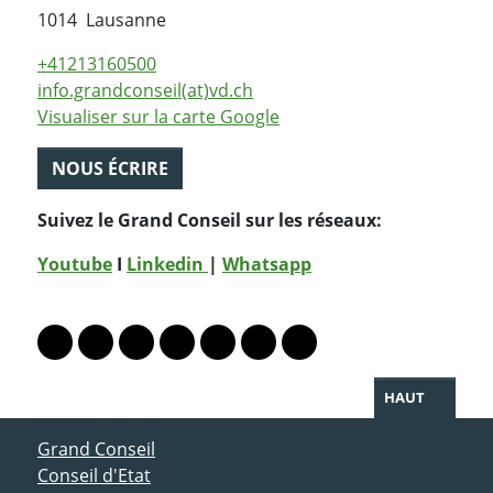
Suisse
1014
Lausanne
+41213160500
info.grandconseil(at)vd.ch
Visualiser sur la carte Google
NOUS ÉCRIRE
Suivez le Grand Conseil sur les réseaux:
Youtube
I
Linkedin
|
Whatsapp
PARTAGER LA PAGE
Lien vers le profil Mastodon
Lien vers le profil Bluesky
Lien vers le profil Instagram
Lien vers le profil Linkedin
Lien vers le profil Facebook
Lien vers le profil Twitter
Partager par WhatsAp
HAUT
ACCÈS DIRECT
Grand Conseil
Conseil d'Etat