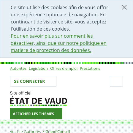
DÉBUT DU CONTENU DE LA PAGE
ACCÈS AU CHAMP DE RECHERCHE
PAGE D'ACCUEIL
FORMULAIRE DE CONTACT
Ce site utilise des cookies afin de vous offrir
une expérience optimale de navigation. En
continuant de visiter ce site, vous acceptez
l'utilisation de ces cookies.
Pour en savoir plus sur comment les
désactiver, ainsi que sur notre politique en
matière de protection des données.
Autorités
Législation
Offres d'emploi
Prestations
Sous-navigation
Votre identité
Secti
SE CONNECTER
AFFICHER LES THÈMES
Fil d'Ariane
vd.ch
Autorités
Grand Conseil