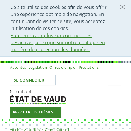
DÉBUT DU CONTENU DE LA PAGE
ACCÈS AU CHAMP DE RECHERCHE
PAGE D'ACCUEIL
FORMULAIRE DE CONTACT
Ce site utilise des cookies afin de vous offrir
une expérience optimale de navigation. En
continuant de visiter ce site, vous acceptez
l'utilisation de ces cookies.
Pour en savoir plus sur comment les
désactiver, ainsi que sur notre politique en
matière de protection des données.
Autorités
Législation
Offres d'emploi
Prestations
Sous-navigation
Votre identité
Secti
SE CONNECTER
AFFICHER LES THÈMES
Fil d'Ariane
vd.ch
Autorités
Grand Conseil