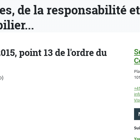
s, de la responsabilité et
lier...
15, point 13 de l'ordre du
S
C
Pla
o)
10
+4
inf
Vis
Su
Yo