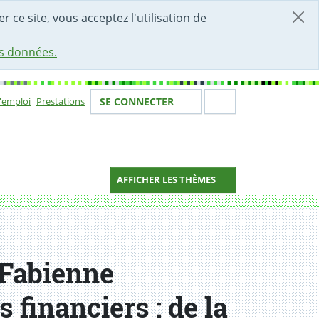
r ce site, vous acceptez l'utilisation de
es données.
Votre identité
Section de 
d'emploi
Prestations
SE CONNECTER
ion
AFFICHER LES THÈMES
n Fabienne
financiers : de la