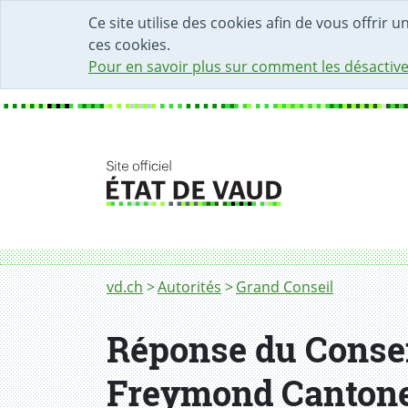
DÉBUT DU CONTENU DE LA PAGE
ACCÈS AU CHAMP DE RECHERCHE
PAGE D'ACCUEIL
FORMULAIRE DE CONTACT
Ce site utilise des cookies afin de vous offrir 
ces cookies.
Pour en savoir plus sur comment les désactive
Fil d'Ariane
vd.ch
Autorités
Grand Conseil
Réponse du Conseil
Freymond Cantone -