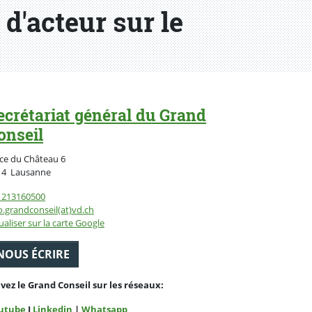
 d'acteur sur le
ecrétariat général du Grand
onseil
ce du Château 6
Suisse
14
Lausanne
1213160500
o.grandconseil(at)vd.ch
ualiser sur la carte Google
NOUS ÉCRIRE
ivez le Grand Conseil sur les réseaux:
utube
I
Linkedin
|
Whatsapp