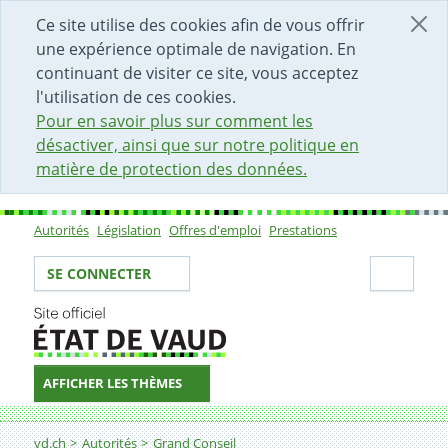
DÉBUT DU CONTENU DE LA PAGE
ACCÈS AU CHAMP DE RECHERCHE
PAGE D'ACCUEIL
FORMULAIRE DE CONTACT
Ce site utilise des cookies afin de vous offrir
une expérience optimale de navigation. En
continuant de visiter ce site, vous acceptez
l'utilisation de ces cookies.
Pour en savoir plus sur comment les
désactiver, ainsi que sur notre politique en
matière de protection des données.
Autorités
Législation
Offres d'emploi
Prestations
Sous-navigation
Votre identité
Secti
SE CONNECTER
AFFICHER LES THÈMES
Fil d'Ariane
vd.ch
Autorités
Grand Conseil