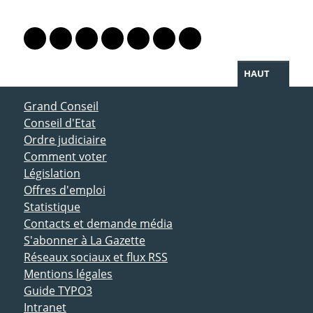
PARTAGER LA PAGE
Lien vers le profil Mastodon
Lien vers le profil Bluesky
Lien vers le profil Instagram
Lien vers le profil Linkedin
Lien vers le profil Facebook
Lien vers le profil Twitter
Partager par WhatsAp
HAUT
ACCÈS DIRECT
Grand Conseil
Conseil d'Etat
Ordre judiciaire
Comment voter
Législation
Offres d'emploi
Statistique
Contacts et demande média
S'abonner à La Gazette
Réseaux sociaux et flux RSS
Mentions légales
Guide TYPO3
Intranet