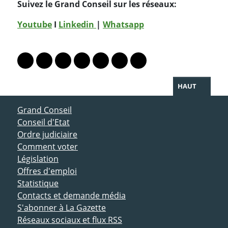
Suivez le Grand Conseil sur les réseaux:
Youtube
I
Linkedin
|
Whatsapp
PARTAGER LA PAGE
Lien vers le profil Mastodon
Lien vers le profil Bluesky
Lien vers le profil Instagram
Lien vers le profil Linkedin
Lien vers le profil Facebook
Lien vers le profil Twitter
Partager par WhatsAp
HAUT
ACCÈS DIRECT
Grand Conseil
Conseil d'Etat
Ordre judiciaire
Comment voter
Législation
Offres d'emploi
Statistique
Contacts et demande média
S'abonner à La Gazette
Réseaux sociaux et flux RSS