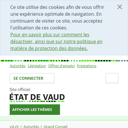
DÉBUT DU CONTENU DE LA PAGE
ACCÈS AU CHAMP DE RECHERCHE
PAGE D'ACCUEIL
FORMULAIRE DE CONTACT
Ce site utilise des cookies afin de vous offrir
une expérience optimale de navigation. En
continuant de visiter ce site, vous acceptez
l'utilisation de ces cookies.
Pour en savoir plus sur comment les
désactiver, ainsi que sur notre politique en
matière de protection des données.
Autorités
Législation
Offres d'emploi
Prestations
Sous-navigation
Votre identité
Secti
SE CONNECTER
AFFICHER LES THÈMES
Fil d'Ariane
vd.ch
Autorités
Grand Conseil