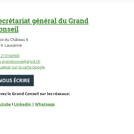
ecrétariat général du Grand
onseil
ce du Château 6
Suisse
14
Lausanne
1213160500
o.grandconseil(at)vd.ch
ualiser sur la carte Google
NOUS ÉCRIRE
ivez le Grand Conseil sur les réseaux:
utube
I
Linkedin
|
Whatsapp