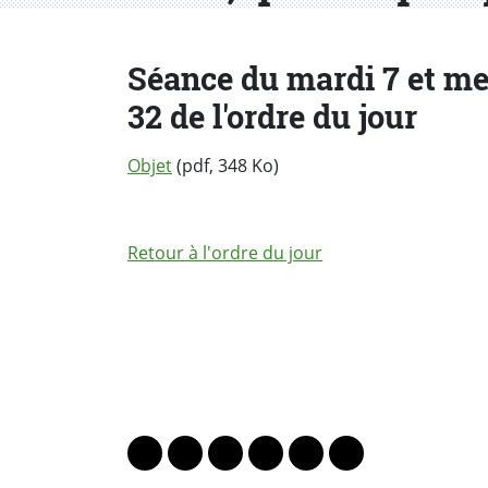
Séance du mardi 7 et me
32 de l'ordre du jour
Objet
(pdf, 348 Ko)
Retour à l'ordre du jour
PARTAGER LA PAGE
Lien vers le profil Mastodon
Lien vers le profil Bluesky
Lien vers le profil Instagram
Lien vers le profil Linkedin
Lien vers le profil Fac
Lien vers le profil