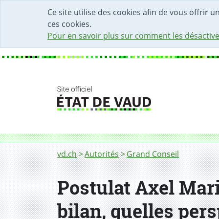
DÉBUT DU CONTENU DE LA PAGE
ACCÈS AU CHAMP DE RECHERCHE
PAGE D'ACCUEIL
FORMULAIRE DE CONTACT
Ce site utilise des cookies afin de vous offrir 
ces cookies.
Pour en savoir plus sur comment les désactive
Fil d'Ariane
vd.ch
Autorités
Grand Conseil
Postulat Axel Mari
bilan, quelles pers