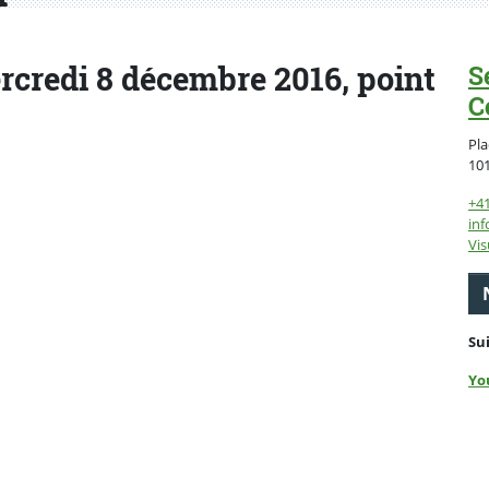
rcredi 8 décembre 2016, point
S
C
Pla
10
+4
inf
Vis
Su
Yo
ebook
 Twitter