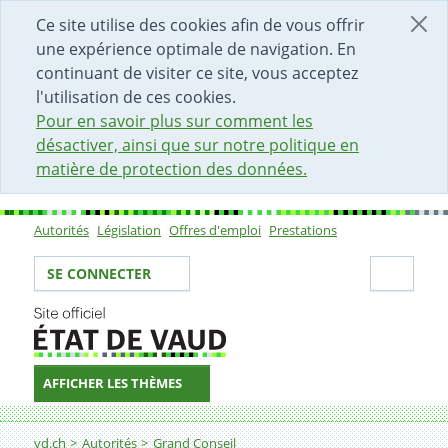
DÉBUT DU CONTENU DE LA PAGE
ACCÈS AU CHAMP DE RECHERCHE
PAGE D'ACCUEIL
FORMULAIRE DE CONTACT
Ce site utilise des cookies afin de vous offrir
une expérience optimale de navigation. En
continuant de visiter ce site, vous acceptez
l'utilisation de ces cookies.
Pour en savoir plus sur comment les
désactiver, ainsi que sur notre politique en
matière de protection des données.
Autorités
Législation
Offres d'emploi
Prestations
Sous-navigation
Votre identité
Secti
SE CONNECTER
AFFICHER LES THÈMES
Fil d'Ariane
vd.ch
Autorités
Grand Conseil