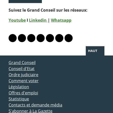
Suivez le Grand Conseil sur les réseaux:
Youtube
I
Linkedin
|
Whatsapp
PARTAGER LA PAGE
Lien vers le profil Mastodon
Lien vers le profil Bluesky
Lien vers le profil Instagram
Lien vers le profil Linkedin
Lien vers le profil Facebook
Lien vers le profil Twitter
Partager par WhatsAp
HAUT
ACCÈS DIRECT
Grand Conseil
Conseil d'Etat
Ordre judiciaire
Comment voter
Législation
Offres d'emploi
Statistique
Contacts et demande média
S'abonner à La Gazette