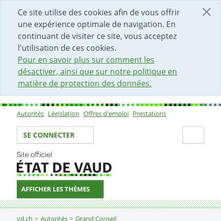
DÉBUT DU CONTENU DE LA PAGE
ACCÈS AU CHAMP DE RECHERCHE
PAGE D'ACCUEIL
FORMULAIRE DE CONTACT
Ce site utilise des cookies afin de vous offrir
une expérience optimale de navigation. En
continuant de visiter ce site, vous acceptez
l'utilisation de ces cookies.
Pour en savoir plus sur comment les
désactiver, ainsi que sur notre politique en
matière de protection des données.
Autorités
Législation
Offres d'emploi
Prestations
Sous-navigation
Votre identité
Secti
SE CONNECTER
AFFICHER LES THÈMES
Fil d'Ariane
vd.ch
Autorités
Grand Conseil