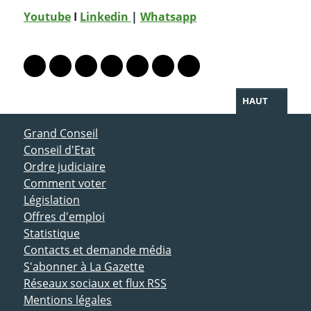
Youtube
I
Linkedin
|
Whatsapp
PARTAGER LA PAGE
Lien vers le profil Mastodon
Lien vers le profil Bluesky
Lien vers le profil Instagram
Lien vers le profil Linkedin
Lien vers le profil Facebook
Lien vers le profil Twitter
Partager par WhatsAp
HAUT
ACCÈS DIRECT
Grand Conseil
Conseil d'Etat
Ordre judiciaire
Comment voter
Législation
Offres d'emploi
Statistique
Contacts et demande média
S'abonner à La Gazette
Réseaux sociaux et flux RSS
Mentions légales